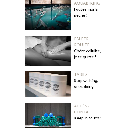
AQUABIKING
Foutez-moi la
pêche !
PALPER
ROULER
Chère cellulite,
je te quitte !
TARIFS
Stop wishing,
start doing
ACCÈS /
CONTACT
Keep in touch !