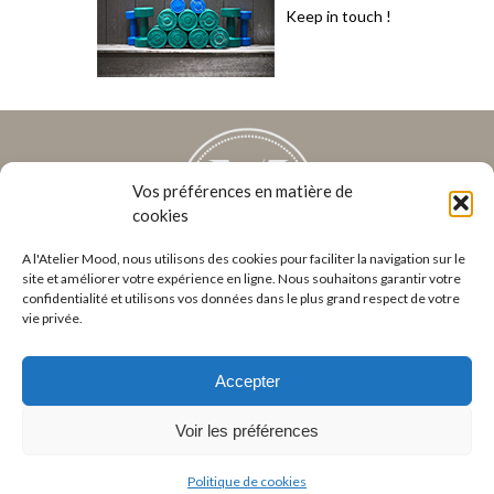
Keep in touch !
Vos préférences en matière de
cookies
A l'Atelier Mood, nous utilisons des cookies pour faciliter la navigation sur le
site et améliorer votre expérience en ligne. Nous souhaitons garantir votre
9 rue d'Aboukir 75002 PARIS
confidentialité et utilisons vos données dans le plus grand respect de votre
Tél : 01 40 26 44 19
vie privée.
Email :
contact@ateliermood.com
Accepter
Home
Voir les préférences
Mentions légales
CGV
Politique de cookies