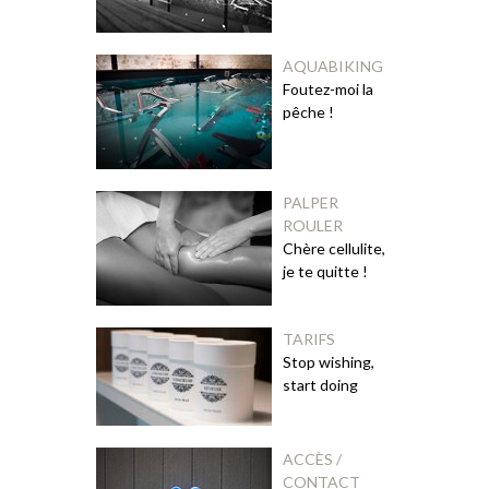
AQUABIKING
Foutez-moi la
pêche !
PALPER
ROULER
Chère cellulite,
je te quitte !
TARIFS
Stop wishing,
start doing
ACCÈS /
CONTACT